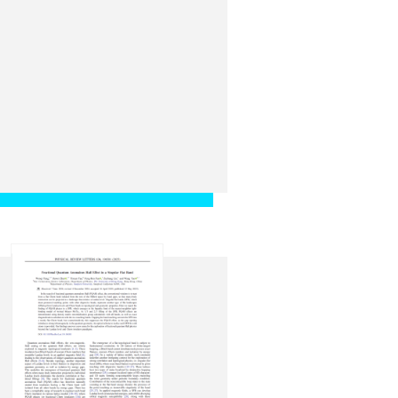
Go, C. J. Griffin, J. Ha,
em, G. G. Kiss, M.
 Lee, J. Liu, G. Lorusso,
 S. Nishimura, R. D. Page,
. H. Regan, B. Rubio, Y.
 Stracener, T. Sumikama,
, S. L. Thomas, M.