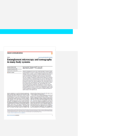
r of strong-field
ang, L. Geng, J.N. Zhang,