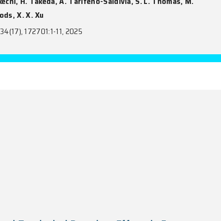
ewly Measured β-Delayed Neutron Emitt
nt Nucleosynthesis in the Neutrino Wind
r Merger
o, J. L. Tain, M. Reichert, A. Arcones, M. Eichler, 
ykaczewski, R. Yokoyama, R. Grzywacz, I. Dillmann,
ba, S. Bae, C. G. Bruno, R. Caballero Folch, F. Calv