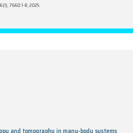
 harmonic spectroscopy reveals crossove
. Liu, T.D. Tran, W.Q. Xu, W.H. Yu, C. Zhang, Z.W. W
Kruchinin, T.T. Luu
tions, Vol. 16(1), 7660:1-8, 2025