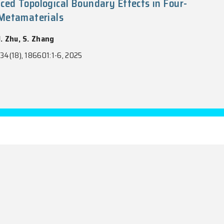
vinson, C. Domingo-Pardo, A. Estrade, N. Fukuda, S. 
ness-Brennan, T. Isobe, D. Kahl, M. Karny, L. H. Khi
rgul, S. Kubono, M. Labiche, I. Lazarus, J. Liang, J.
iernik, F. Montes, B. Moon, A. I. Morales, N. Nepal,
ska, V. H. Phong, Zs. Podolyák, V. F. E. Pucknell, P
ai, Y. Shimizu, J. Simpson, P.-A. Söderström, D.W.
uzuki, M. Takechi, H. Takeda, A. Tarifeño-Saldivia
ka, P. J. Woods, X. X. Xu
Letters, Vol. 134(17), 172701:1-11, 2025