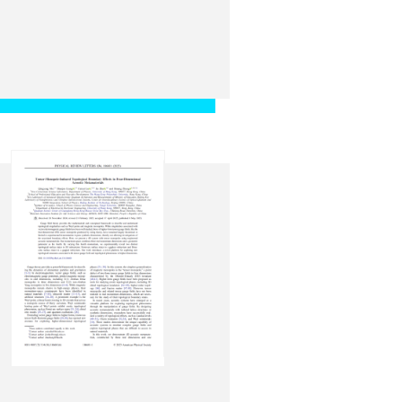
ers around 78Ni on
 Following a
B. C. Rasco, N. T.
 J. Agramunt, D. S. Ahn,
ino, P. J. Coleman-Smith,