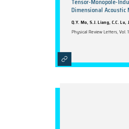
G. Cortes, T. Da
O. Hall, L. Hark
Kogimtzis, A. Ko
K. Matsui, K. M
M. Piersa-Siłkow
Saito, H. Sakur
R. Surman, H. S
Wolińska-Cichoc
Physical Review 