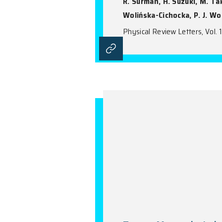
Impact of N
Light Eleme
Neutron Sta
A. Tolosa-Delgad
Brewer, K. P. R
A. Algora, H. Ba