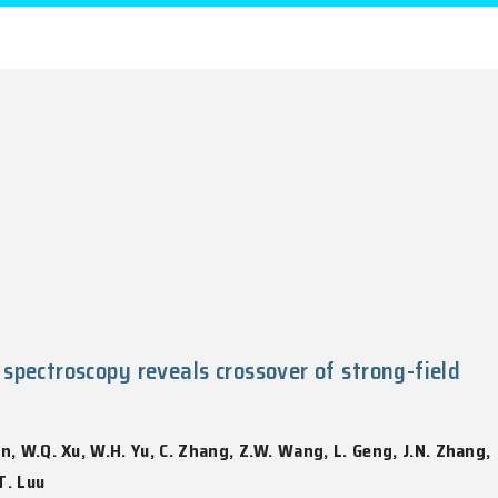
rthenios, M. Ulybyshev, X. Zhang, F.F. Assaad, L. 
tions, Vol. 16(1), 7176:1-14, 2025