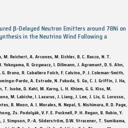
. Song, L.K. Lyu, W. Witczak-Krempa, Z.Y. Meng
tions, Vol. 16(1), 96:1-8, 2025