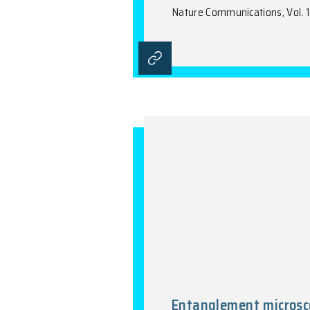
Noncollinear
effects
J.C. Zhang, X.L
L.Y. Peng, S.Y. 
Nature Communica